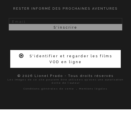
RESTER INFORMÉ DES PROCHAINES AVENTURES
S'identifier et regarder les films
VOD en ligne
© 2026 Lionel Prado - Tous droits réservés
Les images de ce site peuvent être utilisées qu'avec une autorisation
écrite de l'auteur
.
Conditions générales de vente
Mentions légales