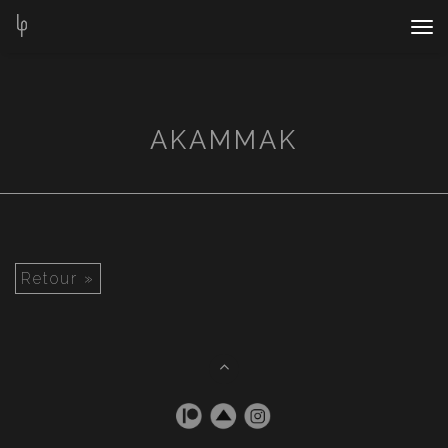
Nav
Bar
AKAMMAK
Retour »