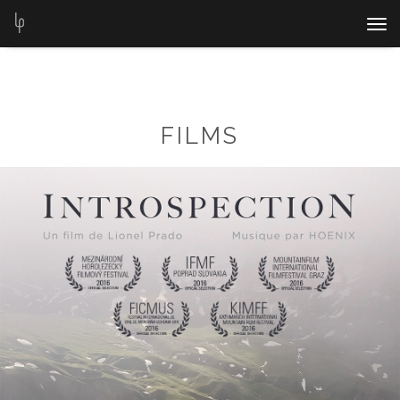
Nav
Bar
FILMS