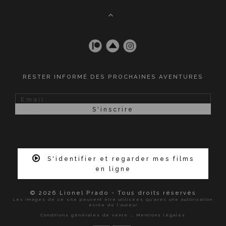
RESTER INFORMÉ DES PROCHAINES AVENTURES
S'identifier et regarder mes films
en ligne
© 2026 Lionel Prado - Tous droits réservés
Les images de ce site peuvent être utilisées qu'avec une autorisation
écrite de l'auteur
.
Conditions générales de vente
Mentions légales