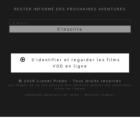
RESTER INFORMÉ DES PROCHAINES AVENTURES
S'identifier et regarder les films
VOD en ligne
© 2026 Lionel Prado - Tous droits réservés
Les images de ce site peuvent être utilisées qu'avec une autorisation
écrite de l'auteur
.
Conditions générales de vente
Mentions légales