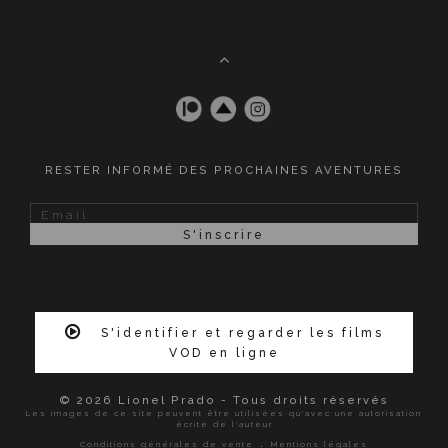
RESTER INFORMÉ DES PROCHAINES AVENTURES
S'identifier et regarder les films
VOD en ligne
© 2026 Lionel Prado - Tous droits réservés
Les images de ce site peuvent être utilisées qu'avec une autorisation
écrite de l'auteur
.
Conditions générales de vente
Mentions légales