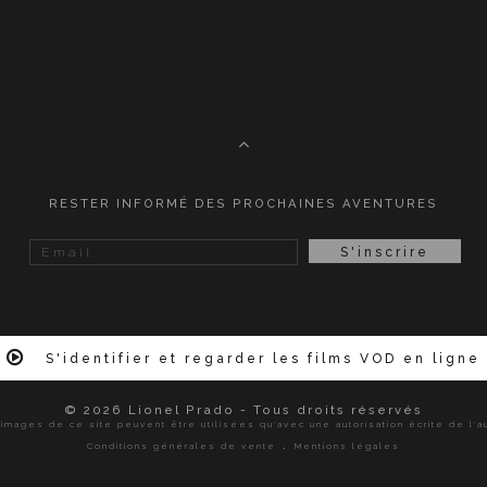
RESTER INFORMÉ DES PROCHAINES AVENTURES
S'identifier et regarder les films VOD en ligne
© 2026 Lionel Prado - Tous droits réservés
images de ce site peuvent être utilisées qu'avec une autorisation écrite de l'a
.
Conditions générales de vente
Mentions légales