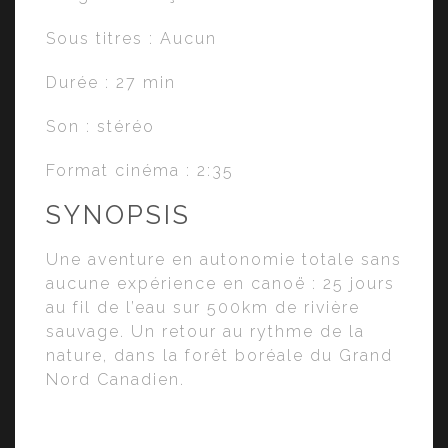
Sous titres : Aucun
Durée : 27 min
Son : stéréo
Format cinéma : 2:35
SYNOPSIS
Une aventure en autonomie totale sans
aucune expérience en canoë : 25 jours
au fil de l’eau sur 500km de rivière
sauvage. Un retour au rythme de la
nature, dans la forêt boréale du Grand
Nord Canadien.