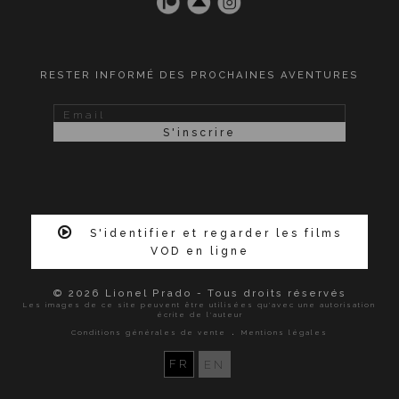
RESTER INFORMÉ DES PROCHAINES AVENTURES
S'identifier et regarder les films
VOD en ligne
© 2026 Lionel Prado - Tous droits réservés
Les images de ce site peuvent être utilisées qu'avec une autorisation
écrite de l'auteur
.
Conditions générales de vente
Mentions légales
FR
EN