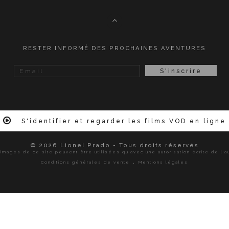
RESTER INFORMÉ DES PROCHAINES AVENTURES
S'identifier et regarder les films VOD en ligne
© 2026 Lionel Prado - Tous droits réservés
images de ce site peuvent être utilisées qu'avec une autorisation écrite de l'a
.
Conditions générales de vente
Mentions légales