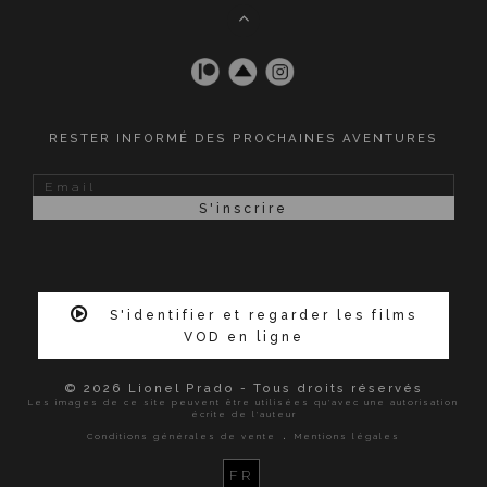
RESTER INFORMÉ DES PROCHAINES AVENTURES
S'identifier et regarder les films
VOD en ligne
© 2026 Lionel Prado - Tous droits réservés
Les images de ce site peuvent être utilisées qu'avec une autorisation
écrite de l'auteur
.
Conditions générales de vente
Mentions légales
FR