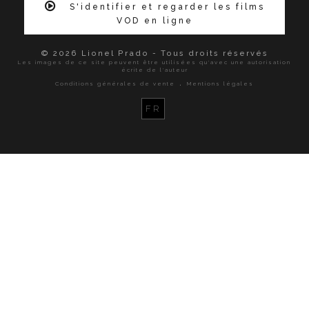
S'identifier et regarder les films
VOD en ligne
© 2026 Lionel Prado - Tous droits réservés
Les images de ce site peuvent être utilisées qu'avec une autorisation
écrite de l'auteur
.
Conditions générales de vente
Mentions légales
FR