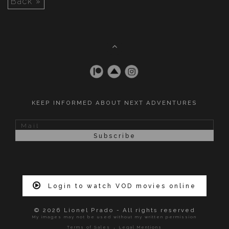
Back »
KEEP INFORMED ABOUT NEXT ADVENTURES
Login to watch VOD movies online
© 2026 Lionel Prado - All rights reserved
My images may not be used without my written permission
.
Terms of Sales
Legal Mentions